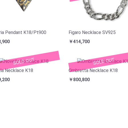
ria Pendant K18/Pt900
Figaro Necklace SV925
,900
￥414,700
SOLD OUT
SOLD OUT
la Necklace K18
Ombretta Necklace K18
,200
￥800,800