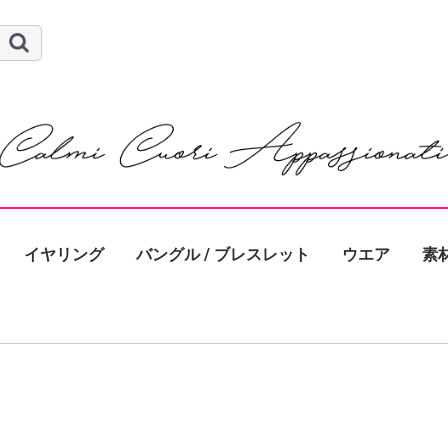
イヤリング
バングル / ブレスレット
ウエア
素
ゴー
シ
パ