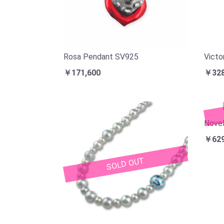
Rosa Pendant SV925
Victo
￥171,600
￥328
Novel
￥629
SOLD OUT