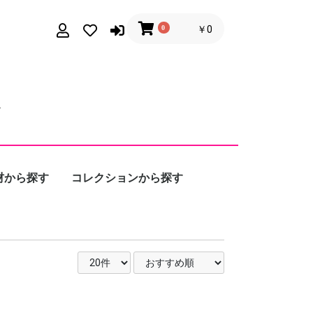
0
￥0
材から探す
コレクションから探す
ルド / プラチナ
ルバー
ール
Calmi Cuori
Appassionati