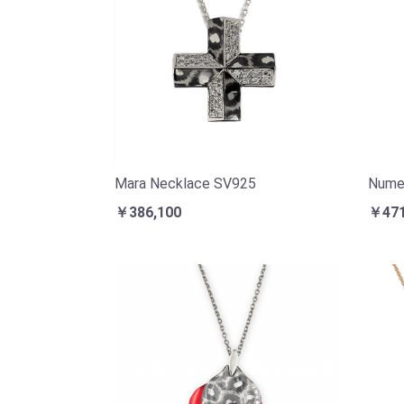
Mara Necklace SV925
Numer
￥386,100
￥471