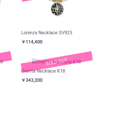
Lorenza Necklace SV925
￥114,400
SOLD OUT
Orietta Necklace K18
￥343,200