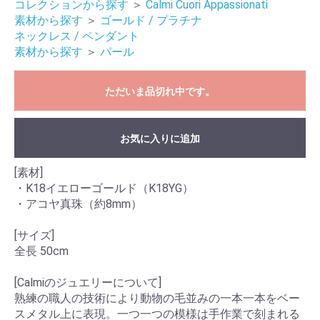
コレクションから探す
＞
Calmi Cuori Appassionati
素材から探す
＞
ゴールド / プラチナ
ネックレス / ペンダント
素材から探す
＞
パール
ただいま品切れ中です。
お気に入りに追加
[素材]
・K18イエローゴールド（K18YG）
・アコヤ真珠（約8mm）
[サイズ]
全長 50cm
[Calmiのジュエリーについて]
熟練の職人の技術により動物の毛並みの一本一本をベー
スメタル上に表現。一つ一つの模様は手作業で刻まれる