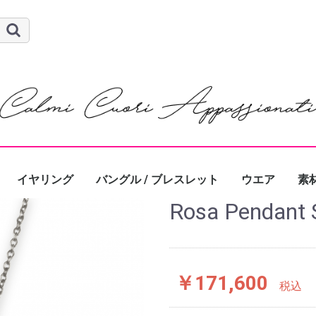
イヤリング
バングル / ブレスレット
ウエア
素
Rosa Pendant
ゴー
シ
パ
￥171,600
税込