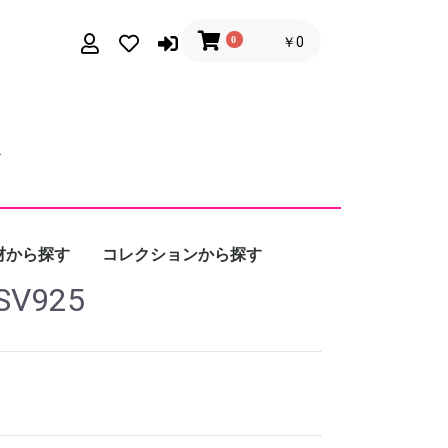
0
￥0
材から探す
コレクションから探す
 SV925
ルド / プラチナ
ルバー
ール
Calmi Cuori
Appassionati