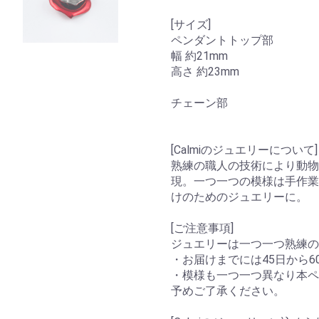
[サイズ]
ペンダントトップ部
幅 約21mm
高さ 約23mm
チェーン部
[Calmiのジュエリーについて]
熟練の職人の技術により動物
現。一つ一つの模様は手作業
けのためのジュエリーに。
[ご注意事項]
ジュエリーは一つ一つ熟練の
・お届けまでには45日から
・模様も一つ一つ異なり本ペ
予めご了承ください。