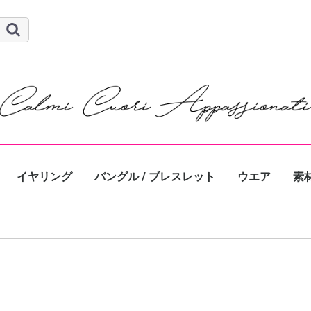
イヤリング
バングル / ブレスレット
ウエア
素
ゴー
シ
パ