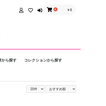
0
￥0
材から探す
コレクションから探す
ルド / プラチナ
ルバー
ール
Calmi Cuori
Appassionati