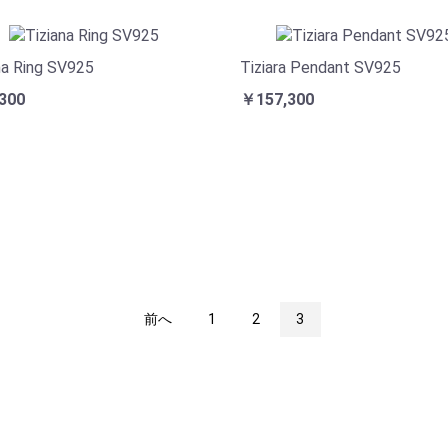
na Ring SV925
Tiziara Pendant SV925
300
￥157,300
前へ
1
2
3