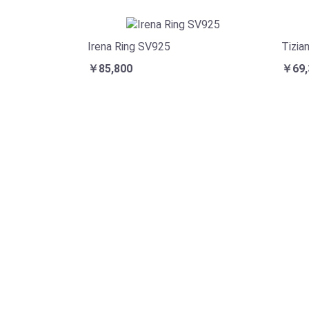
Irena Ring SV925
Tizia
￥85,800
￥69,