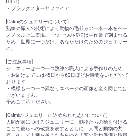
0.3ct）
・ブラックスターサファイア
[Calmiのジュエリーについて]
熟練の職人の技術により動物の毛並みの一本一本をベー
スメタル上に表現。一つ一つの模様は手作業で刻まれる
ため、世界に一つだけ、あなただけのためのジュエリー
に。
[ご注意事項]
ジュエリーは一つ一つ熟練の職人による手作りのため、
・お届けまでには45日から60日ほどお時間をいただいて
おります。
・模様も一つ一つ異なり本ページの画像と全く同じでは
ございません。
予めご了承ください。
[Calmiのジュエリーに込められた思いについて]
人間が身につけるジュエリーに、動物たちの柄を付ける
ことで彼らへの敬意を表すとともに、人間と動物の共
存、そして人種を越えたあらゆる人類の動物保護と環境