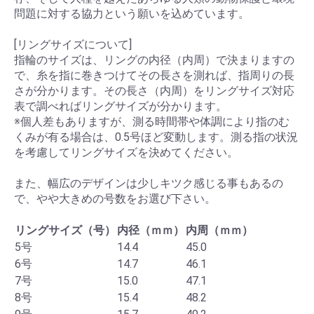
問題に対する協力という願いを込めています。
[リングサイズについて]
指輪のサイズは、リングの内径（内周）で決まりますの
で、糸を指に巻きつけてその長さを測れば、指周りの長
さが分かります。その長さ（内周）をリングサイズ対応
表で調べればリングサイズが分かります。
※個人差もありますが、測る時間帯や体調により指のむ
くみが有る場合は、0.5号ほど変動します。測る指の状況
を考慮してリングサイズを決めてください。
また、幅広のデザインは少しキツク感じる事もあるの
で、やや大きめの号数をお選び下さい。
リングサイズ（号）
内径（ｍｍ）
内周（ｍｍ）
5号
14.4
45.0
6号
14.7
46.1
7号
15.0
47.1
8号
15.4
48.2