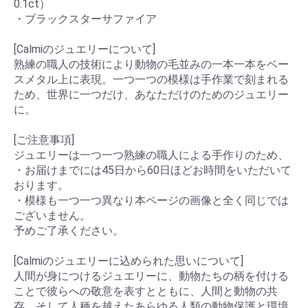
0.1ct）
・ブラックスターサファイア
[Calmiのジュエリーについて]
熟練の職人の技術により動物の毛並みの一本一本をベー
スメタル上に表現。一つ一つの模様は手作業で刻まれる
ため、世界に一つだけ、あなただけのためのジュエリー
に。
[ご注意事項]
ジュエリーは一つ一つ熟練の職人による手作りのため、
・お届けまでには45日から60日ほどお時間をいただいて
おります。
・模様も一つ一つ異なり本ページの画像と全く同じでは
ございません。
予めご了承ください。
[Calmiのジュエリーに込められた思いについて]
人間が身につけるジュエリーに、動物たちの柄を付ける
ことで彼らへの敬意を表すとともに、人間と動物の共
存、そして人種を越えたあらゆる人類の動物保護と環境