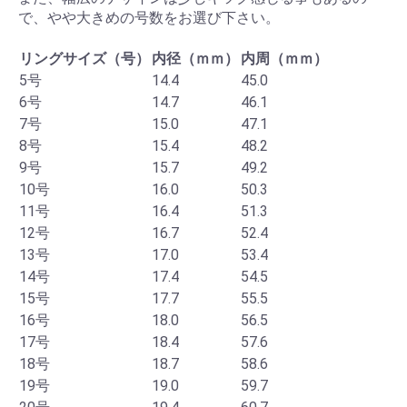
で、やや大きめの号数をお選び下さい。
リングサイズ（号）
内径（ｍｍ）
内周（ｍｍ）
5号
14.4
45.0
6号
14.7
46.1
7号
15.0
47.1
8号
15.4
48.2
9号
15.7
49.2
10号
16.0
50.3
11号
16.4
51.3
12号
16.7
52.4
13号
17.0
53.4
14号
17.4
54.5
15号
17.7
55.5
16号
18.0
56.5
17号
18.4
57.6
18号
18.7
58.6
19号
19.0
59.7